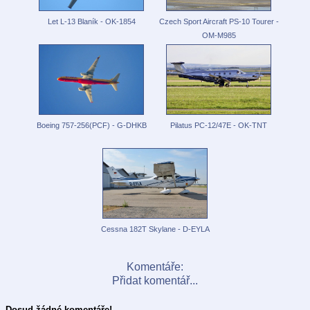
Let L-13 Blaník - OK-1854
Czech Sport Aircraft PS-10 Tourer -
OM-M985
Boeing 757-256(PCF) - G-DHKB
Pilatus PC-12/47E - OK-TNT
Cessna 182T Skylane - D-EYLA
Komentáře:
Přidat komentář...
Dosud žádné komentáře!