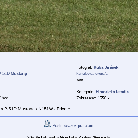
Fotograf:
Kuba Jirásek
P-51D Mustang
Kontaktovat fotografa
Web:
Kategorie:
Historická letadla
7 hod.
Zobrazeno: 1550 x
n P-51D Mustang / N151W / Private
Pošli obrázek přátelům!