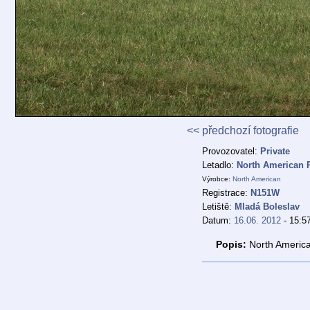
<< předchozí fotografie
Provozovatel:
Private
Letadlo:
North American 
Výrobce:
North American
Registrace:
N151W
Letiště:
Mladá Boleslav
Datum:
16.06. 2012
- 15:5
Popis:
North America