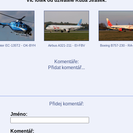
Víc fotek od uživatele Kuba Jirásek:
pter EC-135T2 - OK-BYH
Airbus A321-211 - EI-FBV
Boeing B757-230 - RA
Komentáře:
Přidat komentář...
Přidej komentář:
Jméno:
Komentář: