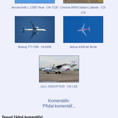
Aerotechnik L-13SE Vivat - OK-7120
Cessna 680A Citation Latitude - CS-
LTK
Boeing 777-FB5 - HL8285
Airbus A330 Air Berlin
Let L-410UVP-E20 - OK-LEK
Komentáře:
Přidat komentář...
Dosud žádné komentáře!