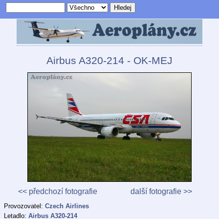
Airbus A320-214 - OK-MEJ
<< předchozí fotografie
další fotografie >>
Provozovatel:
Czech Airlines
Letadlo:
Airbus A320-214