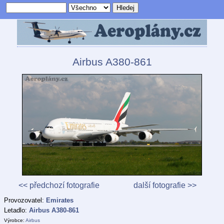
Airbus A380-861
<< předchozí fotografie
další fotografie >>
Provozovatel:
Emirates
Letadlo:
Airbus A380-861
Výrobce:
Airbus