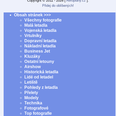
Copyright © 2011 - 2026 [
Aeroplány.cz
].
Přidej do oblíbených!
Obsah stránek >>>
Všechny fotografie
Malá letadla
Vojenská letadla
Vrtulníky
Dopravní letadla
Nákladní letadla
Business Jet
Kluzáky
Ostatní letouny
Airshow
Historická letadla
Lidé od letadel
Letiště
Pohledy z letadla
Přelety
Modely
Technika
Fotografové
Top fotografie