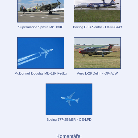
Supermarine Spitfire Mk. XVIE
Boeing E-3A Sentry - LX-N90443
McDonnell Douglas MD-11F FedEx
Aero L-29 Delfín - OK-AJW
Boeing 777-2B8/ER - OE-LPD
Komentáře: