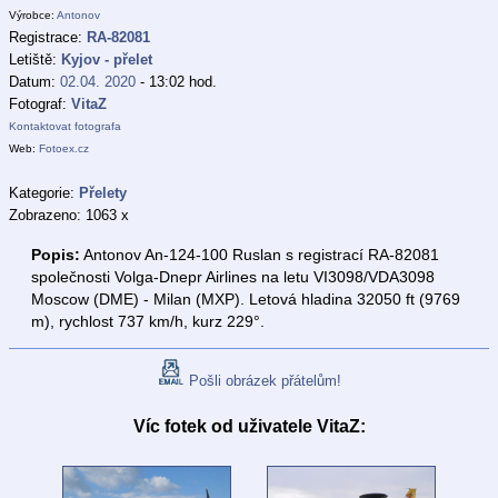
Výrobce:
Antonov
Registrace:
RA-82081
Letiště:
Kyjov - přelet
Datum:
02.04. 2020
- 13:02 hod.
Fotograf:
VitaZ
Kontaktovat fotografa
Web:
Fotoex.cz
Kategorie:
Přelety
Zobrazeno: 1063 x
Popis:
Antonov An-124-100 Ruslan s registrací RA-82081
společnosti Volga-Dnepr Airlines na letu VI3098/VDA3098
Moscow (DME) - Milan (MXP). Letová hladina 32050 ft (9769
m), rychlost 737 km/h, kurz 229°.
Pošli obrázek přátelům!
Víc fotek od uživatele VitaZ: