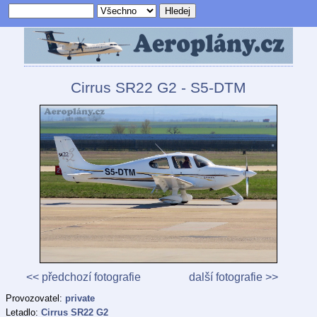
Cirrus SR22 G2 - S5-DTM
<< předchozí fotografie
další fotografie >>
Provozovatel:
private
Letadlo:
Cirrus SR22 G2