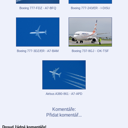
Boeing 777-FDZ - A7-BFQ
Boeing 777-243/ER - I-DISU
Boeing 777-3DZ/ER - A7-BAM
Boeing 737-8GJ - OK-TSF
Airbus A380-861 - A7-APD
Komentáře:
Přidat komentář...
Dosud žádné komentáře!