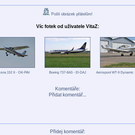
Pošli obrázek přátelům!
Víc fotek od uživatele VitaZ:
sna 152 II - OK-PAV
Boeing 737-8AS - EI-DAJ
Aerospool WT-9 Dynamic
Komentáře:
Přidat komentář...
Přidej komentář: