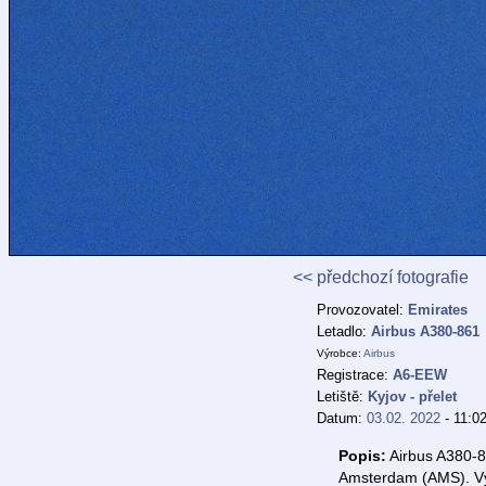
<< předchozí fotografie
Provozovatel:
Emirates
Letadlo:
Airbus A380-861
Výrobce:
Airbus
Registrace:
A6-EEW
Letiště:
Kyjov - přelet
Datum:
03.02. 2022
- 11:02
Popis:
Airbus A380-8
Amsterdam (AMS). Výš