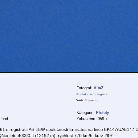
Fotograf:
VitaZ
Kontaktovat fotografa
Web:
Fotoex.cz
Kategorie:
Přelety
 hod.
Zobrazeno: 959 x
61 s registrací A6-EEW společnosti Emirates na lince EK147/UAE147 D
ka letu 40000 ft (12192 m), rychlost 770 km/h, kurz 299°.