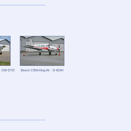
 - OM-DYD
Beech C90A King Air - D-IEAH