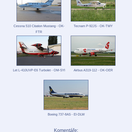
Cessna 510 Citation Mustang - OK-
Tecnam P-92JS - OK-TWY
FTR
Let L-410UVP-E6 Turbolet - OM-SYI
Airbus A319-112 - OK-OER
Boeing 737-8AS - EI-DLW
Komentáře: