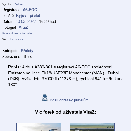
Výrobce:
Airbus
Registrace:
A6-EOC
Letiště:
Kyjov - přelet
Datum:
10.03. 2022
- 16:39 hod.
Fotograf:
VitaZ
Kontaktovat fotografa
Web:
Fotoex.cz
Kategorie:
Přelety
Zobrazeno: 815 x
Popis:
Airbus A380-861 s registrací A6-EOC společnosti
Emirates na lince EK18/UAE23E Manchester (MAN) - Dubai
(DXB). Výška letu 37000 ft (11278 m), rychlost 941 km/h, kurz
130°.
Pošli obrázek přátelům!
Víc fotek od uživatele VitaZ: