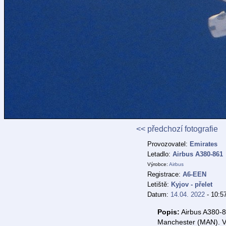
<< předchozí fotografie
Provozovatel:
Emirates
Letadlo:
Airbus A380-861
Výrobce:
Airbus
Registrace:
A6-EEN
Letiště:
Kyjov - přelet
Datum:
14.04. 2022
- 10:5
Popis:
Airbus A380-8
Manchester (MAN). Vý