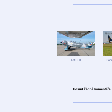
Let C-11
Boei
Dosud žádné komentáře!