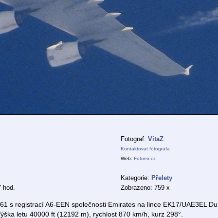
Fotograf:
VitaZ
Kontaktovat fotografa
Web:
Fotoex.cz
Kategorie:
Přelety
7 hod.
Zobrazeno: 759 x
61 s registrací A6-EEN společnosti Emirates na lince EK17/UAE3EL Du
ška letu 40000 ft (12192 m), rychlost 870 km/h, kurz 298°.