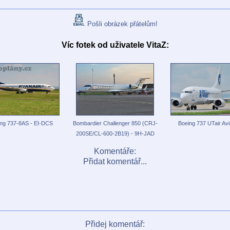
Pošli obrázek přátelům!
Víc fotek od uživatele VitaZ:
ng 737-8AS - EI-DCS
Bombardier Challenger 850 (CRJ-
Boeing 737 UTair Avi
200SE/CL-600-2B19) - 9H-JAD
Komentáře:
Přidat komentář...
Přidej komentář: