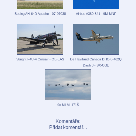
Boeing AH-64D Apache - 07-07038
Airbus A380-841 - 9M-MNF
Vought F4U-4 Corsair - OE-EAS
De Havilland Canada DHC-8-402Q
Dash 8 - SX-OBE
9x Mil Mi-171Š
Komentáře:
Přidat komentář...