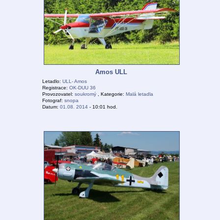
Amos ULL
Letadlo:
ULL- Amos
Registrace:
OK-DUU 36
Provozovatel:
soukromý
, Kategorie:
Malá letadla
Fotograf:
snopa
Datum:
01.08. 2014
- 10:01 hod.