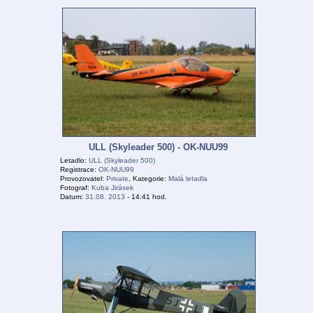
ULL (Skyleader 500) - OK-NUU99
Letadlo:
ULL (Skyleader 500)
Registrace:
OK-NUU99
Provozovatel:
Private
, Kategorie:
Malá letadla
Fotograf:
Kuba Jirásek
Datum:
31.08. 2013
- 14:41 hod.