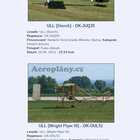
ULL (Storch) - OK-JUQ35
Letadlo:
ULL (Storch)
Registrace:
OK-JUQ35
Provozovatel:
Nadační fond letadla Metoda Vlacha
, Kategorie:
Ostatní letouny
Fotograf:
Kuba Jirásek
Datum:
16.06. 2012
- 15:33 hod.
ULL (Wright Flyer III) - OK-OUL51
Letadlo:
ULL (Wright Flyer III)
Registrace:
OK-OUL51
Provozovatel:
Létající cirkus
, Kategorie:
Historická letadla