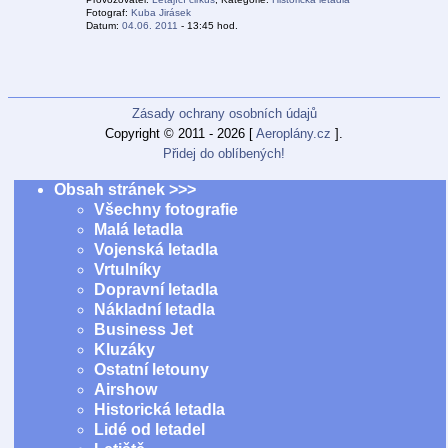
Fotograf:
Kuba Jirásek
Datum:
04.06. 2011
- 13:45 hod.
Zásady ochrany osobních údajů
Copyright © 2011 - 2026 [
Aeroplány.cz
].
Přidej do oblíbených!
Obsah stránek >>>
Všechny fotografie
Malá letadla
Vojenská letadla
Vrtulníky
Dopravní letadla
Nákladní letadla
Business Jet
Kluzáky
Ostatní letouny
Airshow
Historická letadla
Lidé od letadel