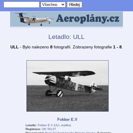
Letadlo: ULL
ULL
- Bylo nalezeno
8
fotografií. Zobrazeny fotografie
1 - 8
.
Fokker E.V
Letadlo:
Fokker E.V (ULL replika)
Registrace:
OK-TAL07
Provozovatel:
Nadační fond letadla Metoda Vlacha
, Kategorie: