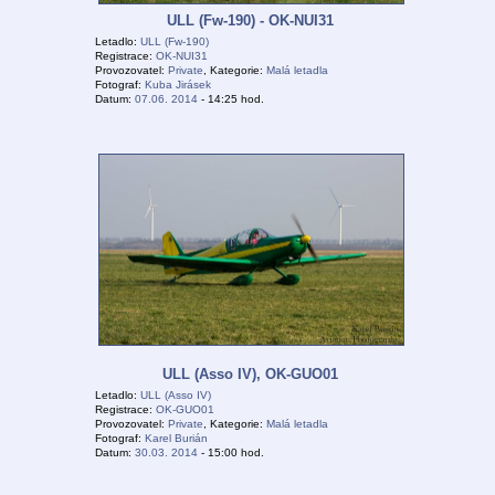
ULL (Fw-190) - OK-NUI31
Letadlo:
ULL (Fw-190)
Registrace:
OK-NUI31
Provozovatel:
Private
, Kategorie:
Malá letadla
Fotograf:
Kuba Jirásek
Datum:
07.06. 2014
- 14:25 hod.
ULL (Asso IV), OK-GUO01
Letadlo:
ULL (Asso IV)
Registrace:
OK-GUO01
Provozovatel:
Private
, Kategorie:
Malá letadla
Fotograf:
Karel Burián
Datum:
30.03. 2014
- 15:00 hod.