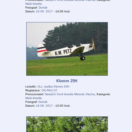
Malá letadla
Fotograf:
Duhák
Datum:
16.09. 2017
- 14:06 hod.
Klemm 25H
Letadlo:
ULL replika Klemm 25H
Registrace:
OK-RAU 07
Provozovatel:
Nadační fond letadla Metoda Vlacha
, Kategorie:
Malá letadla
Fotograf:
Duhák
Datum:
16.09. 2017
- 13:00 hod.