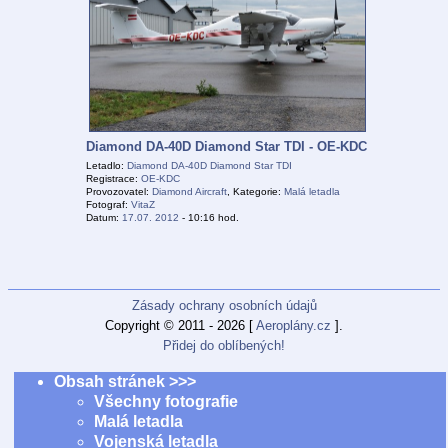
Diamond DA-40D Diamond Star TDI - OE-KDC
Letadlo:
Diamond DA-40D Diamond Star TDI
Registrace:
OE-KDC
Provozovatel:
Diamond Aircraft
, Kategorie:
Malá letadla
Fotograf:
VitaZ
Datum:
17.07. 2012
- 10:16 hod.
Zásady ochrany osobních údajů
Copyright © 2011 - 2026 [
Aeroplány.cz
].
Přidej do oblíbených!
Obsah stránek >>>
Všechny fotografie
Malá letadla
Vojenská letadla