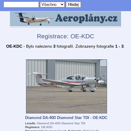
Registrace: OE-KDC
OE-KDC
- Bylo nalezeno
3
fotografií. Zobrazeny fotografie
1 - 3
.
Diamond DA-40D Diamond Star TDI - OE-KDC
Letadlo:
Diamond DA-40D Diamond Star TDI
Registrace:
OE-KDC
Provozovatel:
Diamond Aircraft
, Kategorie:
Malá letadla