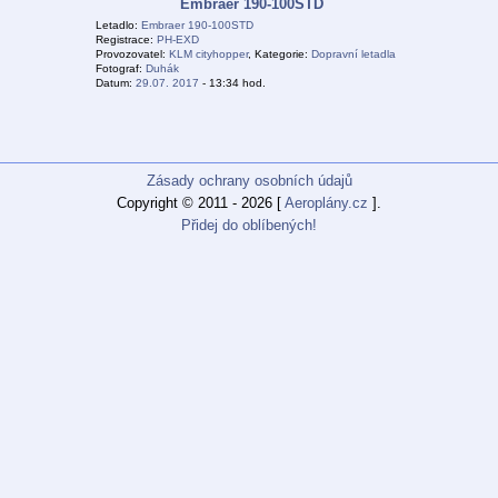
Embraer 190-100STD
Letadlo:
Embraer 190-100STD
Registrace:
PH-EXD
Provozovatel:
KLM cityhopper
, Kategorie:
Dopravní letadla
Fotograf:
Duhák
Datum:
29.07. 2017
- 13:34 hod.
Zásady ochrany osobních údajů
Copyright © 2011 - 2026 [
Aeroplány.cz
].
Přidej do oblíbených!