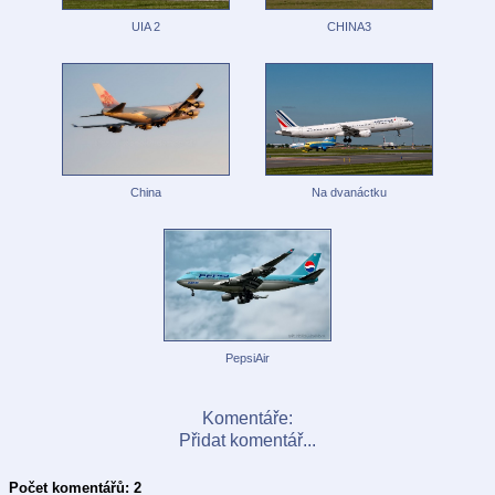
UIA 2
CHINA3
China
Na dvanáctku
PepsiAir
Komentáře:
Přidat komentář...
Počet komentářů: 2